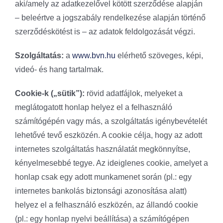
aki/amely az adatkezelővel kötött szerződése alapján
– beleértve a jogszabály rendelkezése alapján történő
szerződéskötést is – az adatok feldolgozását végzi.
Szolgáltatás:
a
www.bvn.hu
elérhető szöveges, képi,
videó- és hang tartalmak.
Cookie-k („sütik”):
rövid adatfájlok, melyeket a
meglátogatott honlap helyez el a felhasználó
számítógépén vagy más, a szolgáltatás igénybevételét
lehetővé tevő eszközén. A cookie célja, hogy az adott
internetes szolgáltatás használatát megkönnyítse,
kényelmesebbé tegye. Az ideiglenes cookie, amelyet a
honlap csak egy adott munkamenet során (pl.: egy
internetes bankolás biztonsági azonosítása alatt)
helyez el a felhasználó eszközén, az állandó cookie
(pl.: egy honlap nyelvi beállítása) a számítógépen