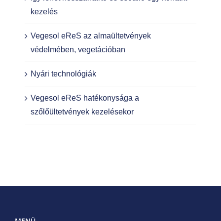
kezelés
Vegesol eReS az almaültetvények
védelmében, vegetációban
Nyári technológiák
Vegesol eReS hatékonysága a
szőlőültetvények kezelésekor
MENÜ